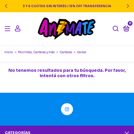
3 Y 6 CUOTAS SIN INTERÉS / 15% OFF TRANSFERENCIA
0
Inicio
>
Mochilas, Carteras y más
>
Carteras
>
Varias
No tenemos resultados para tu búsqueda. Por favor,
intentá con otros filtros.
CATEGORÍAS