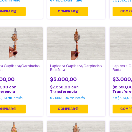
,33
sin interés
6
x
$533,33
sin interés
6
x
$533,33
s
ra Capibara/Carpincho
Lapicera Capibara/Carpincho
Lapicera C
as
Bicicleta
Buda
00,00
$3.000,00
$3.000
0,00
con
$2.550,00
con
$2.550,0
ferencia
Transferencia
Transfere
0,00
sin interés
6
x
$500,00
sin interés
6
x
$500,00