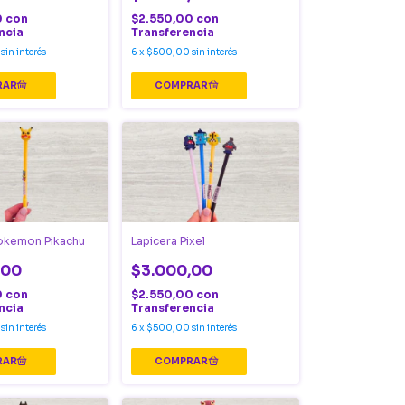
0
con
$2.550,00
con
ncia
Transferencia
sin interés
6
x
$500,00
sin interés
Pokemon Pikachu
Lapicera Pixel
,00
$3.000,00
0
con
$2.550,00
con
ncia
Transferencia
sin interés
6
x
$500,00
sin interés