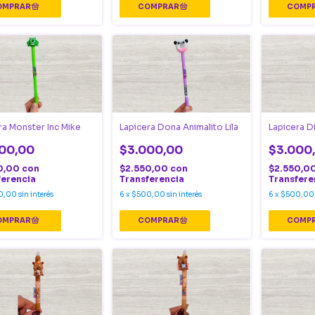
ra Monster Inc Mike
Lapicera Dona Animalito Lila
Lapicera D
00,00
$3.000,00
$3.000
0,00
con
$2.550,00
con
$2.550,0
ferencia
Transferencia
Transfere
0,00
sin interés
6
x
$500,00
sin interés
6
x
$500,00