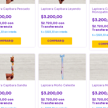
ra Capibara Pescado
Lapicera Capibara Leyendo
Lapicera C
Monopatin
00,00
$3.200,00
$3.200
0,00
con
$2.720,00
con
$2.720,0
ferencia
Transferencia
Transfere
,33
sin interés
6
x
$533,33
sin interés
6
x
$533,33
s
ra Capibara Sandia
Lapicera Moño Celeste
Lapicera 
00,00
$3.200,00
$3.200
0,00
con
$2.720,00
con
$2.720,0
ferencia
Transferencia
Transfere