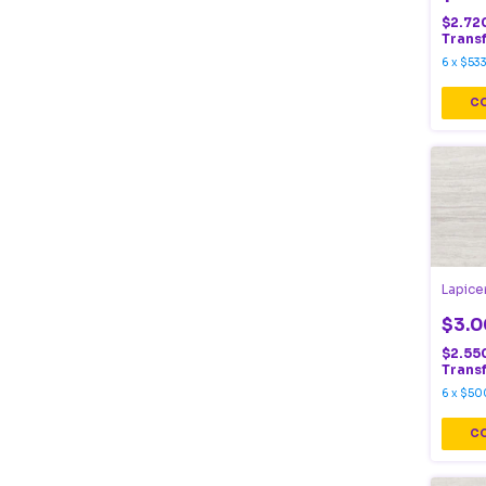
$2.72
Trans
6
x
$533
Lapice
$3.0
$2.55
Trans
6
x
$50