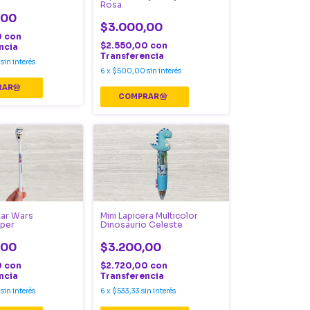
Rosa
,00
$3.000,00
0
con
$2.550,00
con
ncia
Transferencia
sin interés
6
x
$500,00
sin interés
tar Wars
Mini Lapicera Multicolor
per
Dinosaurio Celeste
,00
$3.200,00
0
con
$2.720,00
con
ncia
Transferencia
sin interés
6
x
$533,33
sin interés