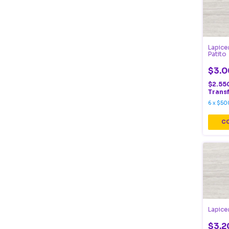
Lapice
Patito
$3.0
$2.55
Trans
6
x
$50
Lapice
$3.2