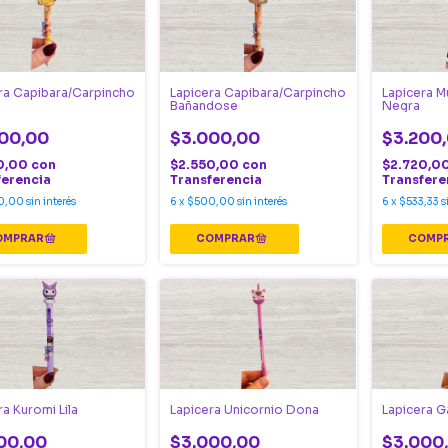
ra Capibara/Carpincho
Lapicera Capibara/Carpincho
Lapicera M
Bañandose
Negra
00,00
$3.000,00
$3.200
0,00
con
$2.550,00
con
$2.720,0
ferencia
Transferencia
Transfere
0,00
sin interés
6
x
$500,00
sin interés
6
x
$533,33
s
ra Kuromi Lila
Lapicera Unicornio Dona
Lapicera G
00,00
$3.000,00
$3.000