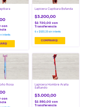
apibara
Lapicera Capibara Bufanda
$3.200,00
,00
$2.720,00
con
0
con
Transferencia
ncia
6
x
$533,33
sin interés
in interés
Moño Rosa
Lapicera Hombre Araña
Saltando
,00
$3.000,00
0
con
$2.550,00
con
ncia
Transferencia