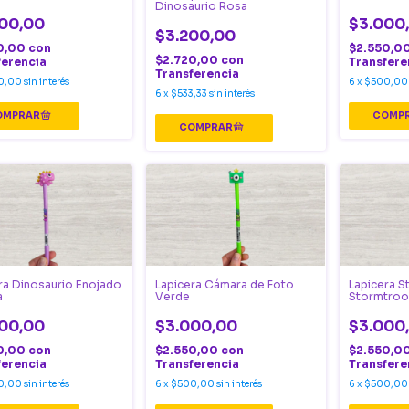
Dinosaurio Rosa
00,00
$3.000
$3.200,00
0,00
con
$2.550,0
$2.720,00
con
ferencia
Transfere
Transferencia
0,00
sin interés
6
x
$500,00
6
x
$533,33
sin interés
ra Dinosaurio Enojado
Lapicera Cámara de Foto
Lapicera S
a
Verde
Stormtroo
00,00
$3.000,00
$3.000
0,00
con
$2.550,00
con
$2.550,0
ferencia
Transferencia
Transfere
0,00
sin interés
6
x
$500,00
sin interés
6
x
$500,00