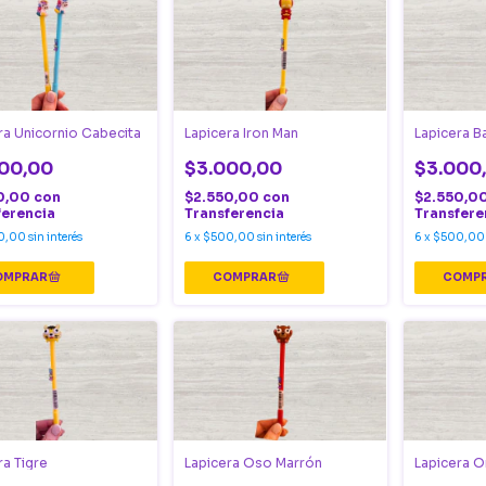
ra Unicornio Cabecita
Lapicera Iron Man
Lapicera B
00,00
$3.000,00
$3.000
0,00
con
$2.550,00
con
$2.550,0
ferencia
Transferencia
Transfere
0,00
sin interés
6
x
$500,00
sin interés
6
x
$500,00
ra Tigre
Lapicera Oso Marrón
Lapicera O