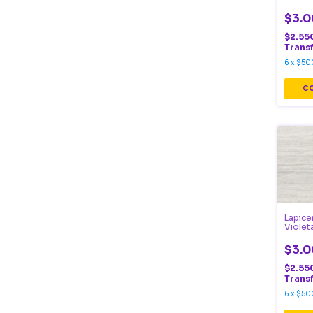
$3.0
$2.55
Trans
6
x
$50
Lapice
Violet
$3.0
$2.55
Trans
6
x
$50