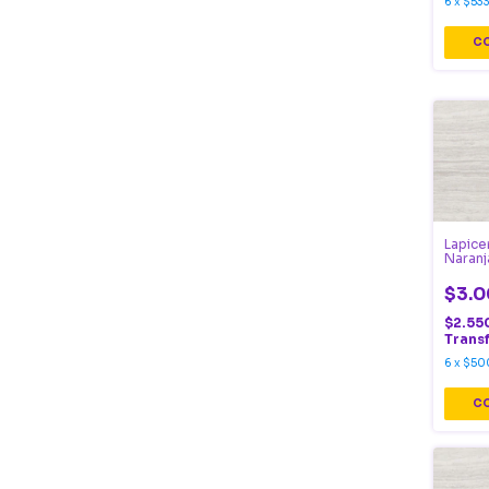
6
x
$533
Lapice
Naranj
$3.0
$2.55
Trans
6
x
$50