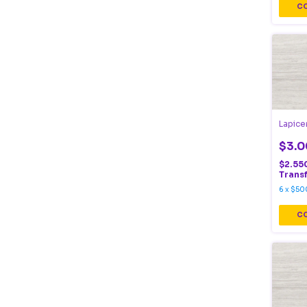
Lapice
$3.0
$2.55
Trans
6
x
$50