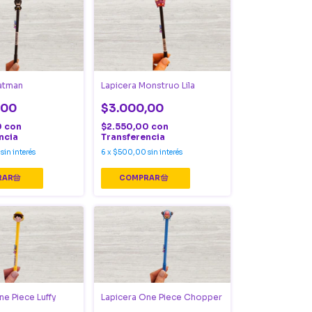
atman
Lapicera Monstruo Lila
,00
$3.000,00
0
con
$2.550,00
con
ncia
Transferencia
sin interés
6
x
$500,00
sin interés
ne Piece Luffy
Lapicera One Piece Chopper