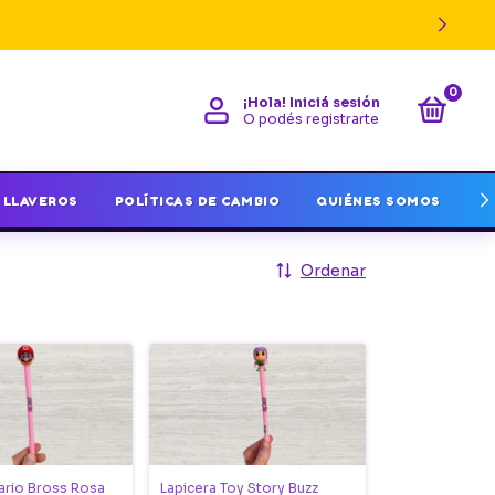
0
¡Hola!
Iniciá sesión
O podés registrarte
LLAVEROS
POLÍTICAS DE CAMBIO
QUIÉNES SOMOS
I
Ordenar
ario Bross Rosa
Lapicera Toy Story Buzz