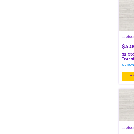
Lapice
$3.0
$2.55
Trans
6
x
$50
Lapice