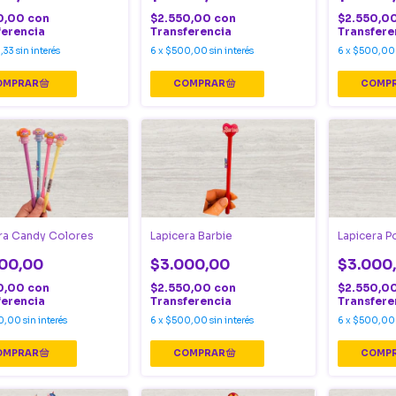
0,00
con
$2.550,00
con
$2.550,0
ferencia
Transferencia
Transfere
,33
sin interés
6
x
$500,00
sin interés
6
x
$500,00
ra Candy Colores
Lapicera Barbie
Lapicera 
00,00
$3.000,00
$3.000
0,00
con
$2.550,00
con
$2.550,0
ferencia
Transferencia
Transfere
0,00
sin interés
6
x
$500,00
sin interés
6
x
$500,00