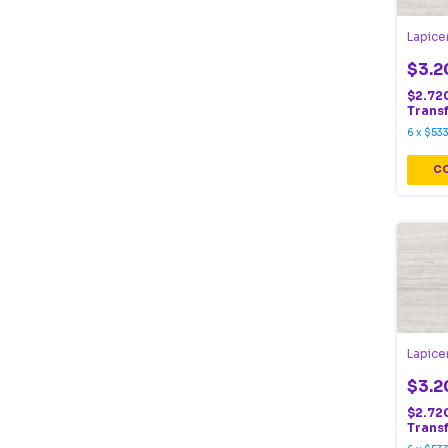
Lapice
$3.2
$2.72
Trans
6
x
$533
Lapice
$3.2
$2.72
Trans