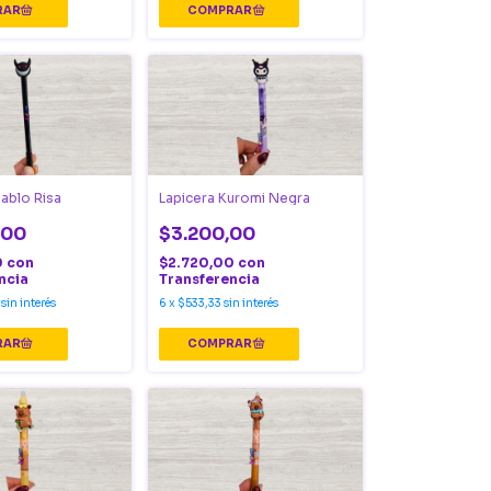
iablo Risa
Lapicera Kuromi Negra
,00
$3.200,00
0
con
$2.720,00
con
ncia
Transferencia
sin interés
6
x
$533,33
sin interés