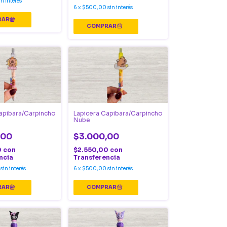
in interés
6
x
$500,00
sin interés
apibara/Carpincho
Lapicera Capibara/Carpincho
Nube
,00
$3.000,00
0
con
$2.550,00
con
ncia
Transferencia
sin interés
6
x
$500,00
sin interés