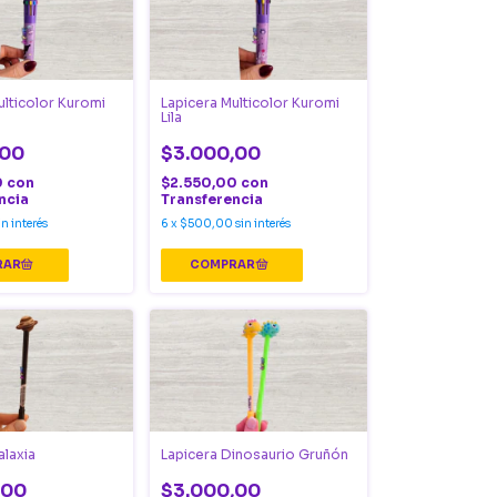
ulticolor Kuromi
Lapicera Multicolor Kuromi
Lila
,00
$3.000,00
0
con
$2.550,00
con
ncia
Transferencia
in interés
6
x
$500,00
sin interés
alaxia
Lapicera Dinosaurio Gruñón
,00
$3.000,00