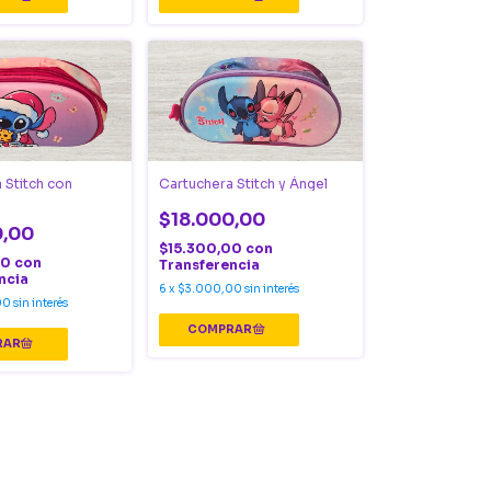
 Stitch con
Cartuchera Stitch y Ángel
$18.000,00
0,00
$15.300,00
con
00
con
Transferencia
ncia
6
x
$3.000,00
sin interés
00
sin interés