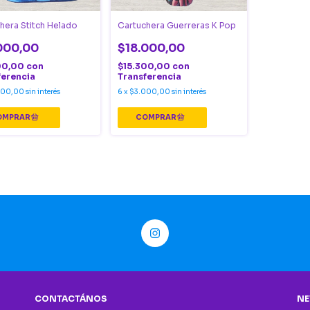
hera Stitch Helado
Cartuchera Guerreras K Pop
000,00
$18.000,00
00,00
con
$15.300,00
con
ferencia
Transferencia
000,00
sin interés
6
x
$3.000,00
sin interés
CONTACTÁNOS
NE