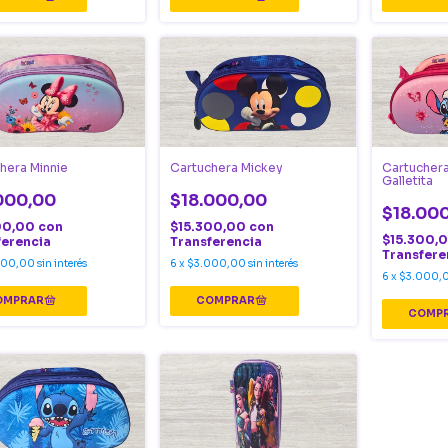
hera Minnie
Cartuchera Mickey
Cartuchera
Galletita
000,00
$18.000,00
$18.00
00,00
con
$15.300,00
con
$15.300,
ferencia
Transferencia
Transfere
000,00
sin interés
6
x
$3.000,00
sin interés
6
x
$3.000,