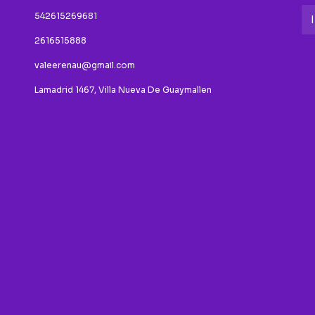
542615269681
2616515888
valeerenau@gmail.com
Lamadrid 1467, Villa Nueva De Guaymallen