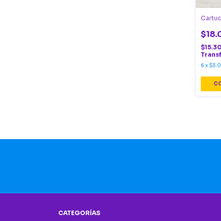
Cartuc
$18.
$15.3
Trans
6
x
$3.
CATEGORÍAS