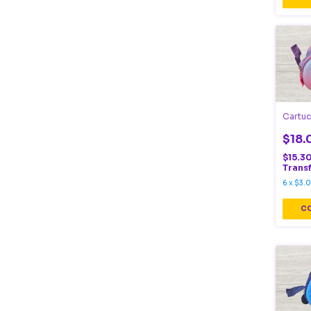
Cartuc
$18.
$15.3
Trans
6
x
$3.