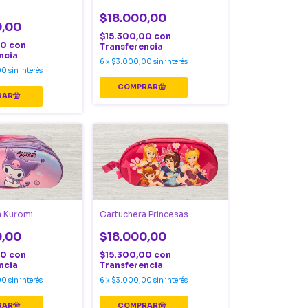
$18.000,00
0,00
$15.300,00
con
00
con
Transferencia
ncia
6
x
$3.000,00
sin interés
00
sin interés
a Kuromi
Cartuchera Princesas
0,00
$18.000,00
00
con
$15.300,00
con
ncia
Transferencia
00
sin interés
6
x
$3.000,00
sin interés