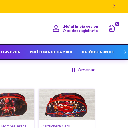
0
¡Hola!
Iniciá sesión
O podés registrarte
LLAVEROS
POLÍTICAS DE CAMBIO
QUIÉNES SOMOS
I
Ordenar
a Hombre Araña
Cartuchera Cars