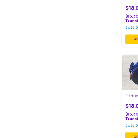
$18.
$15.3
Trans
6
x
$3.
Cartuc
$18.
$15.3
Trans
6
x
$3.