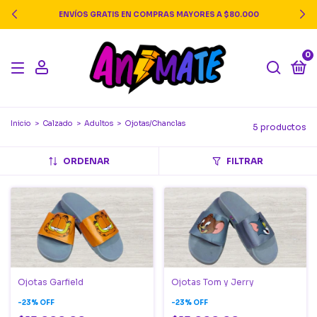
ENVÍOS GRATIS EN COMPRAS MAYORES A $80.000
0
Inicio
>
Calzado
>
Adultos
>
Ojotas/Chanclas
5 productos
ORDENAR
FILTRAR
Ojotas Garfield
Ojotas Tom y Jerry
-
23
%
OFF
-
23
%
OFF