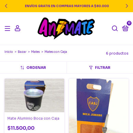
ENVÍOS GRATIS EN COMPRAS MAYORES A $80.000
0
Inicio
>
Bazar
>
Mates
>
Mates con Caja
6 productos
ORDENAR
FILTRAR
Mate Aluminio Boca con Caja
$11.500,00