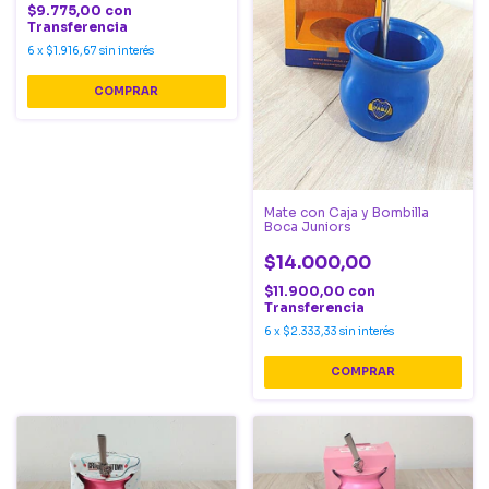
$9.775,00
con
Transferencia
6
x
$1.916,67
sin interés
Mate con Caja y Bombilla
Boca Juniors
$14.000,00
$11.900,00
con
Transferencia
6
x
$2.333,33
sin interés