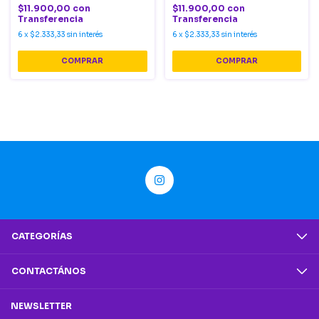
$11.900,00
con
$11.900,00
con
Transferencia
Transferencia
6
x
$2.333,33
sin interés
6
x
$2.333,33
sin interés
CATEGORÍAS
CONTACTÁNOS
NEWSLETTER