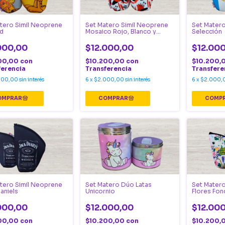
tero Simil Neoprene
Set Matero Simil Neoprene
Set Matero
ld
Mosaico Rojo, Blanco y
Selección
Negro
000,00
$12.000,00
$12.00
00,00
con
$10.200,00
con
$10.200,
ferencia
Transferencia
Transfere
000,00
sin interés
6
x
$2.000,00
sin interés
6
x
$2.000,
tero Simil Neoprene
Set Matero Dúo Latas
Set Matero
aniels
Unicornio
Flores Fon
000,00
$12.000,00
$12.00
00,00
con
$10.200,00
con
$10.200,