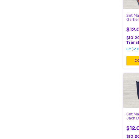
Set Ma
Garfie
$12.
$10.2
Trans
6
x
$2.
Set Ma
Jack D
$12.
$10.2