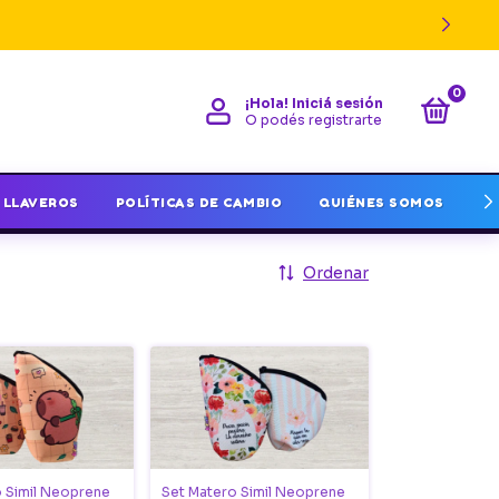
0
¡Hola!
Iniciá sesión
O podés registrarte
LLAVEROS
POLÍTICAS DE CAMBIO
QUIÉNES SOMOS
I
Ordenar
 Simil Neoprene
Set Matero Simil Neoprene