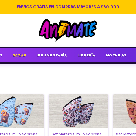
ENVÍOS GRATIS EN COMPRAS MAYORES A $80.000
S
BAZAR
INDUMENTARÍA
LIBRERÍA
MOCHILAS
tero Simil Neoprene
Set Matero Simil Neoprene
Set Matero