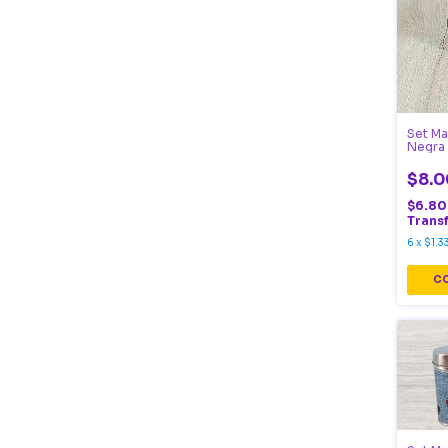
Set Ma
Negra 
$8.0
$6.8
Trans
6
x
$1.3