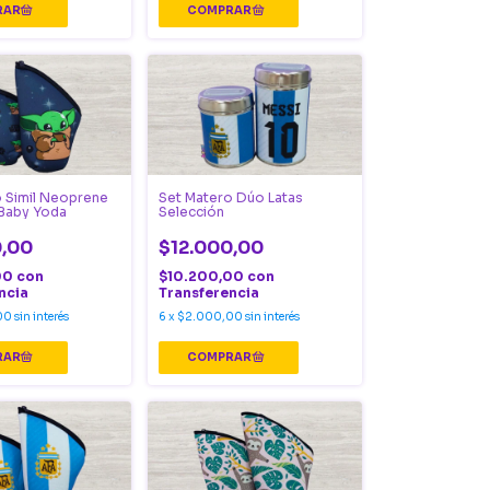
 Simil Neoprene
Set Matero Dúo Latas
 Baby Yoda
Selección
0,00
$12.000,00
00
con
$10.200,00
con
ncia
Transferencia
00
sin interés
6
x
$2.000,00
sin interés