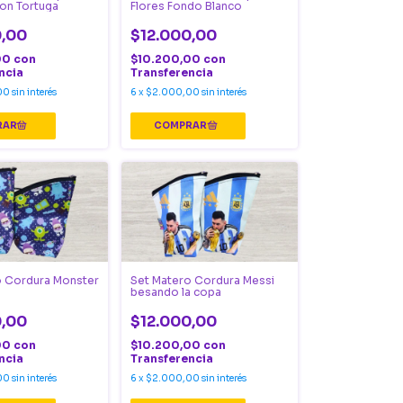
on Tortuga
Flores Fondo Blanco
0,00
$12.000,00
00
con
$10.200,00
con
ncia
Transferencia
00
sin interés
6
x
$2.000,00
sin interés
o Cordura Monster
Set Matero Cordura Messi
besando la copa
0,00
$12.000,00
00
con
$10.200,00
con
ncia
Transferencia
00
sin interés
6
x
$2.000,00
sin interés