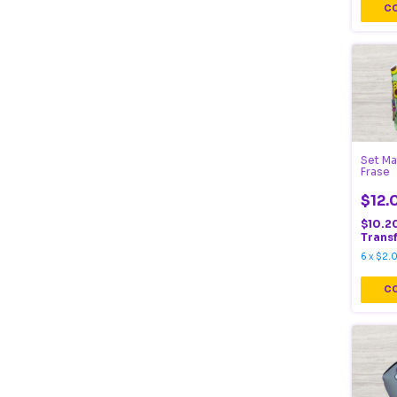
Set Ma
Frase
$12.
$10.2
Trans
6
x
$2.