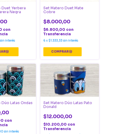
 Duet Yerbera
Set Matero Duet Mate
arera Negra
Cobre
,00
$8.000,00
00
con
$6.800,00
con
ncia
Transferencia
sin interés
6
x
$1.333,33
sin interés
o Dúo Latas Ondas
Set Matero Dúo Latas Pato
Donald
0,00
$12.000,00
00
con
$10.200,00
con
ncia
Transferencia
00
sin interés