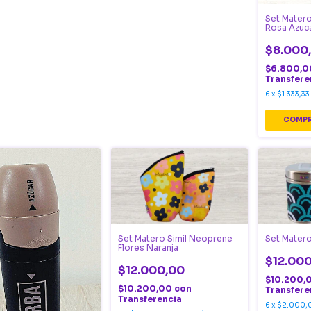
Set Matero
Rosa Azuc
$8.000
$6.800,
Transfere
6
x
$1.333,33
Set Matero Simil Neoprene
Set Mater
Flores Naranja
$12.00
$12.000,00
$10.200,
$10.200,00
con
Transfere
Transferencia
6
x
$2.000,