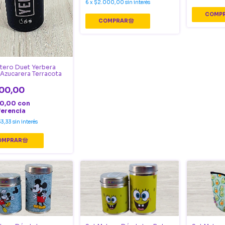
6
x
$2.000,00
sin interés
tero Duet Yerbera
Azucarera Terracota
00,00
00,00
con
ferencia
33,33
sin interés