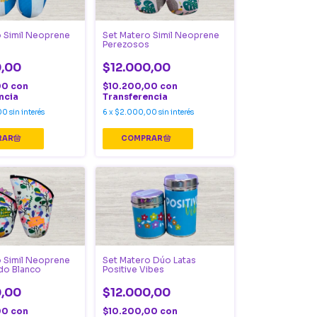
 Simil Neoprene
Set Matero Simil Neoprene
Perezosos
0,00
$12.000,00
00
con
$10.200,00
con
ncia
Transferencia
00
sin interés
6
x
$2.000,00
sin interés
 Simil Neoprene
Set Matero Dúo Latas
do Blanco
Positive Vibes
0,00
$12.000,00
00
con
$10.200,00
con