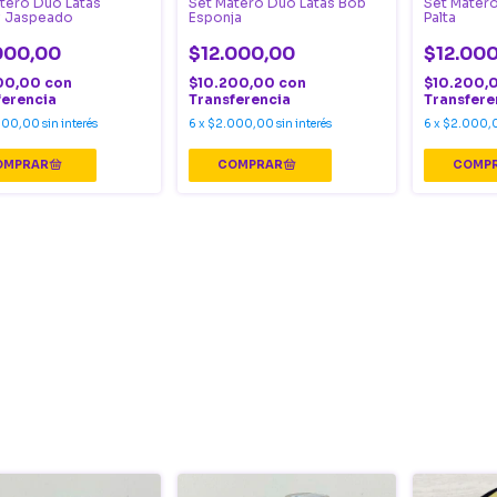
tero Dúo Latas
Set Matero Dúo Latas Bob
Set Matero
y Jaspeado
Esponja
Palta
000,00
$12.000,00
$12.00
00,00
con
$10.200,00
con
$10.200,
ferencia
Transferencia
Transfere
000,00
sin interés
6
x
$2.000,00
sin interés
6
x
$2.000,