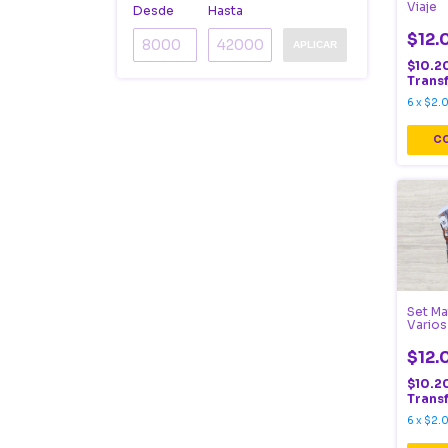
Viaje
Desde
Hasta
$12.
APLICAR
$10.2
Trans
6
x
$2.
Set Ma
Varios
$12.
$10.2
Trans
6
x
$2.