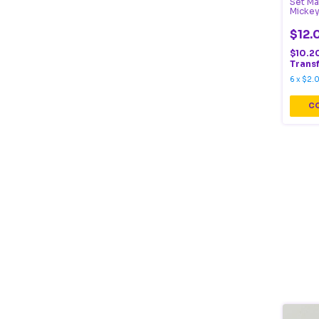
Set Ma
Micke
$12.
$10.2
Trans
6
x
$2.