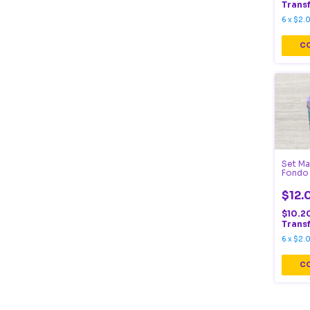
Trans
6
x
$2.
Set Ma
Fondo
$12.
$10.2
Trans
6
x
$2.