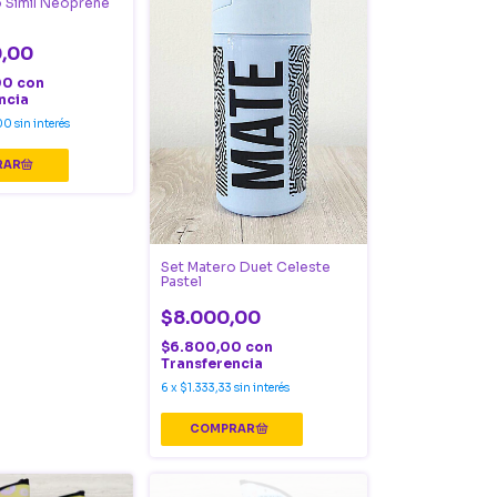
 Simil Neoprene
0,00
00
con
ncia
00
sin interés
Set Matero Duet Celeste
Pastel
$8.000,00
$6.800,00
con
Transferencia
6
x
$1.333,33
sin interés