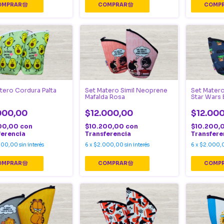
tero Cordura Palta
Set Matero Simil Neoprene
Set Matero
Mafalda Rosa
Star Wars
000,00
$12.000,00
$12.00
00,00
con
$10.200,00
con
$10.200,
ferencia
Transferencia
Transfere
000,00
sin interés
6
x
$2.000,00
sin interés
6
x
$2.000,