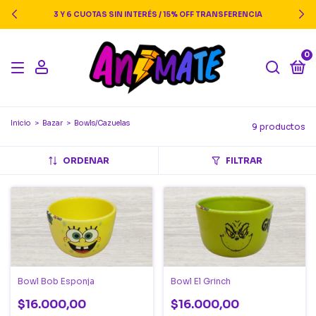
3 Y 6 CUOTAS SIN INTERÉS / 15% OFF TRANSFERENCIA
0
Inicio
>
Bazar
>
Bowls/Cazuelas
9 productos
ORDENAR
FILTRAR
Bowl Bob Esponja
Bowl El Grinch
$16.000,00
$16.000,00