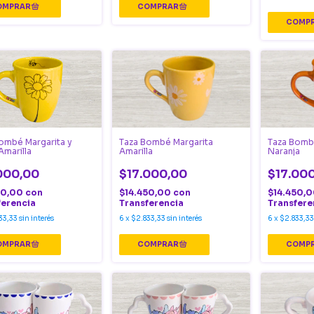
ombé Margarita y
Taza Bombé Margarita
Taza Bomb
Amarilla
Amarilla
Naranja
000,00
$17.000,00
$17.00
50,00
con
$14.450,00
con
$14.450,
ferencia
Transferencia
Transfere
33,33
sin interés
6
x
$2.833,33
sin interés
6
x
$2.833,33