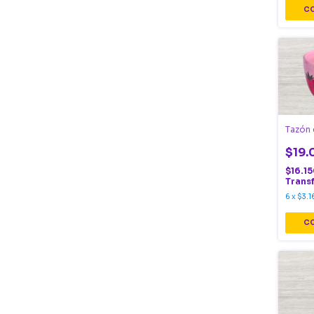
Tazón 
$19.
$16.1
Trans
6
x
$3.1