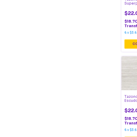
Super
en caj
$22.
$18.7
Trans
6
x
$3.6
Tazonc
Escudo
$22.
$18.7
Trans
6
x
$3.6