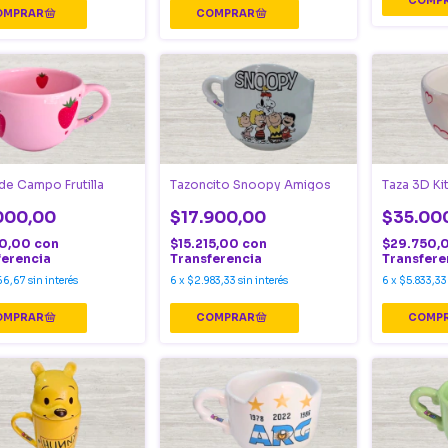
de Campo Frutilla
Tazoncito Snoopy Amigos
Taza 3D Ki
000,00
$17.900,00
$35.00
50,00
con
$15.215,00
con
$29.750,
ferencia
Transferencia
Transfere
66,67
sin interés
6
x
$2.983,33
sin interés
6
x
$5.833,33