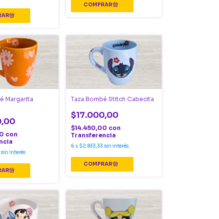
é Margarita
Taza Bombé Stitch Cabecita
$17.000,00
0,00
$14.450,00
con
00
con
Transferencia
ncia
6
x
$2.833,33
sin interés
sin interés