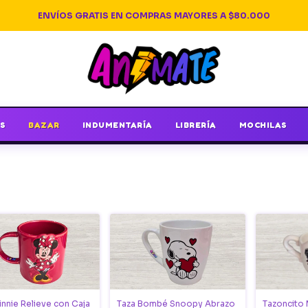
ENVÍOS GRATIS EN COMPRAS MAYORES A $80.000
S
BAZAR
INDUMENTARÍA
LIBRERÍA
MOCHILAS
innie Relieve con Caja
Taza Bombé Snoopy Abrazo
Tazoncito