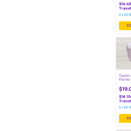
$14.4
Trans
6
x
$2.8
Tazón
Flores
$19.
$16.1
Trans
6
x
$3.1