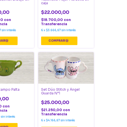
caja
0,00
$22.000,00
00
con
$18.700,00
con
ncia
Transferencia
7
sin interés
6
x
$3.666,67
sin interés
Campo Palta
Set Dúo Stitch y Ángel
Guarda N°1
0,00
$25.000,00
00
con
$21.250,00
con
ncia
Transferencia
7
sin interés
6
x
$4.166,67
sin interés