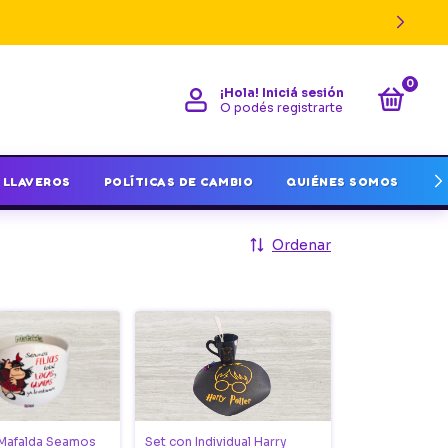
0
¡Hola!
Iniciá sesión
O podés registrarte
LLAVEROS
POLÍTICAS DE CAMBIO
QUIÉNES SOMOS
I
Ordenar
 Mafalda Seamos
Set con Individual Harry