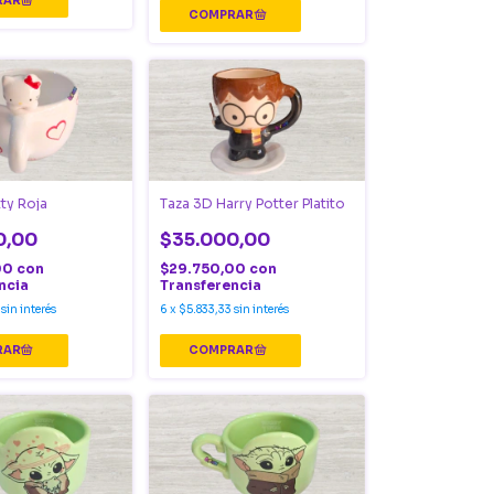
tty Roja
Taza 3D Harry Potter Platito
0,00
$35.000,00
00
con
$29.750,00
con
ncia
Transferencia
sin interés
6
x
$5.833,33
sin interés