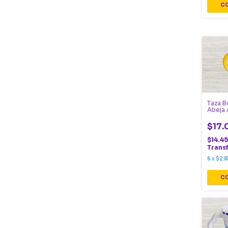
Taza B
Abeja 
$17.
$14.4
Trans
6
x
$2.8