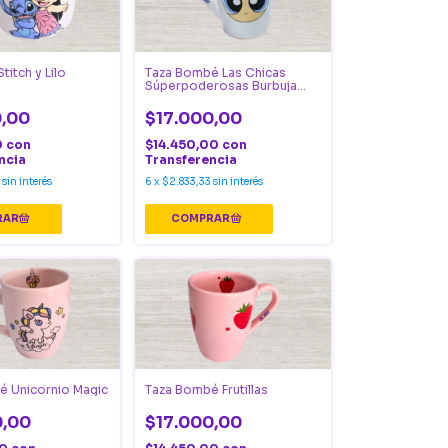
titch y Lilo
Taza Bombé Las Chicas
Súperpoderosas Burbuja
Blanca
0,00
$17.000,00
0
con
$14.450,00
con
ncia
Transferencia
sin interés
6
x
$2.833,33
sin interés
é Unicornio Magic
Taza Bombé Frutillas
0,00
$17.000,00