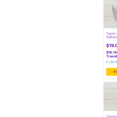
Tazón
Saltan
$19.
$16.1
Trans
6
x
$3.1
Tazonc