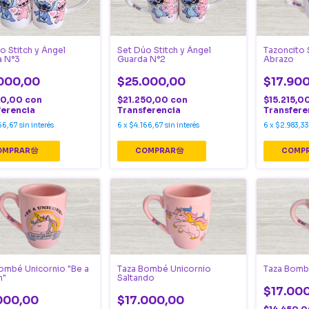
o Stitch y Ángel
Set Dúo Stitch y Ángel
Tazoncito S
a N°3
Guarda N°2
Abrazo
000,00
$25.000,00
$17.90
50,00
con
$21.250,00
con
$15.215,0
ferencia
Transferencia
Transfere
66,67
sin interés
6
x
$4.166,67
sin interés
6
x
$2.983,33
ombé Unicornio "Be a
Taza Bombé Unicornio
Taza Bomb
n"
Saltando
$17.00
000,00
$17.000,00