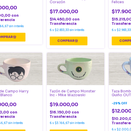
Corazón
Felices
000,00
$17.000,00
$17.90
00,00
con
$14.450,00
con
$15.215,0
ferencia
Transferencia
Transfere
66,67
sin interés
6
x
$2.833,33
sin interés
6
x
$2.983,33
 de Campo Harry
Tazón de Campo Monster
Taza Bomb
 Blanco
Inc - Mike Wazowski
Guiño OUT
000,00
$19.000,00
-
29
%
OFF
$12.00
50,00
con
$16.150,00
con
ferencia
Transferencia
$10.200,
Transfere
66,67
sin interés
6
x
$3.166,67
sin interés
6
x
$2.000,