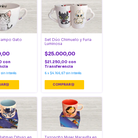
Campo Gato
Set Dúo Chimuelo y Furia
Luminosa
0,00
$25.000,00
00
con
$21.250,00
con
ncia
Transferencia
7
sin interés
6
x
$4.166,67
sin interés
Batman Dibujo en
Tazoncito Mujer Maravilla en