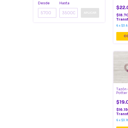
Desde
Hasta
$22.
APLICAR
$18.7
Trans
6
x
$3.6
Tazón
Potter
$19.
$16.1
Trans
6
x
$3.1