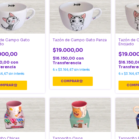
 de Campo Gato
Tazón de Campo Gato Panza
Tazón de 
do
Enojado
$19.000,00
000,00
$19.00
$16.150,00
con
50,00
con
$16.150,
Transferencia
ferencia
Transfere
6
x
$3.166,67
sin interés
66,67
sin interés
6
x
$3.166,6
ito Chicas
Tazoncito Osos
Tazoncito 