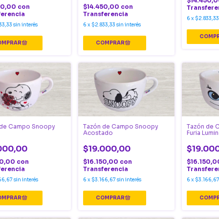
$14.450,
50,00
con
$14.450,00
con
Transfere
ferencia
Transferencia
6
x
$2.833,33
33,33
sin interés
6
x
$2.833,33
sin interés
 de Campo Snoopy
Tazón de Campo Snoopy
Tazón de 
Acostado
Furia Lumi
000,00
$19.000,00
$19.00
50,00
con
$16.150,00
con
$16.150,
ferencia
Transferencia
Transfere
66,67
sin interés
6
x
$3.166,67
sin interés
6
x
$3.166,6