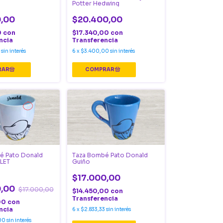
Potter Hedwing
0,00
$20.400,00
0
con
$17.340,00
con
ncia
Transferencia
sin interés
6
x
$3.400,00
sin interés
é Pato Donald
Taza Bombé Pato Donald
LET
Guiño
$17.000,00
0,00
$17.000,00
$14.450,00
con
Transferencia
00
con
ncia
6
x
$2.833,33
sin interés
00
sin interés