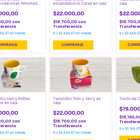
poderosas Almohadas
escandalosos Caras en caja
caja
a
000,00
$22.000,00
$22.00
00,00
con
$18.700,00
con
$18.700,
ferencia
Transferencia
Transfere
66,67
sin interés
6
x
$3.666,67
sin interés
6
x
$3.666,6
ito Harry Potter
Tazoncito Tom y Jerry en
Tazón de 
s en caja
caja
$19.00
000,00
$22.000,00
$16.150,
00,00
con
$18.700,00
con
Transfere
ferencia
Transferencia
6
x
$3.166,6
66,67
sin interés
6
x
$3.666,67
sin interés