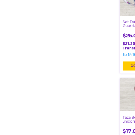
Set Dú
Guard
$25.
$21.2
Trans
6
x
$4.1
Taza B
unicor
$17.