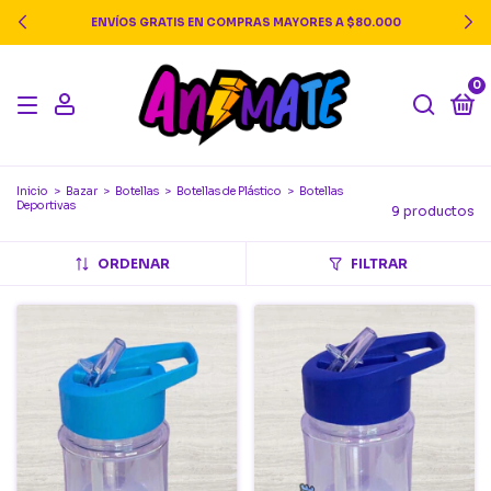
ENVÍOS GRATIS EN COMPRAS MAYORES A $80.000
0
Inicio
>
Bazar
>
Botellas
>
Botellas de Plástico
>
Botellas
Deportivas
9 productos
ORDENAR
FILTRAR