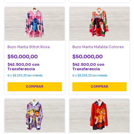
Buzo Manta Stitch Rosa
Buzo Manta Mafalda Colores
$50.000,00
$50.000,00
$42.500,00
con
$42.500,00
con
Transferencia
Transferencia
6
x
$8.333,33
sin interés
6
x
$8.333,33
sin interés
COMPRAR
COMPRAR