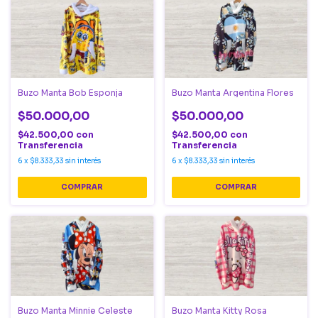
Buzo Manta Bob Esponja
Buzo Manta Argentina Flores
$50.000,00
$50.000,00
$42.500,00
con
$42.500,00
con
Transferencia
Transferencia
6
x
$8.333,33
sin interés
6
x
$8.333,33
sin interés
COMPRAR
COMPRAR
Buzo Manta Minnie Celeste
Buzo Manta Kitty Rosa