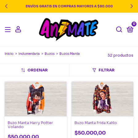
ENVÍOS GRATIS EN COMPRAS MAYORES A $80.000
0
Inicio
>
Indumentaria
>
Buzos
>
Buzos Manta
32 productos
ORDENAR
FILTRAR
Buzo Manta Harry Potter
Buzo Manta Frida Kahlo
Volando
$50.000,00
$50.000,00