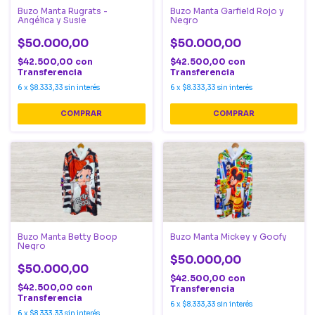
Buzo Manta Rugrats -
Buzo Manta Garfield Rojo y
Angélica y Susie
Negro
$50.000,00
$50.000,00
$42.500,00
con
$42.500,00
con
Transferencia
Transferencia
6
x
$8.333,33
sin interés
6
x
$8.333,33
sin interés
COMPRAR
COMPRAR
Buzo Manta Betty Boop
Buzo Manta Mickey y Goofy
Negro
$50.000,00
$50.000,00
$42.500,00
con
$42.500,00
con
Transferencia
Transferencia
6
x
$8.333,33
sin interés
6
x
$8.333,33
sin interés