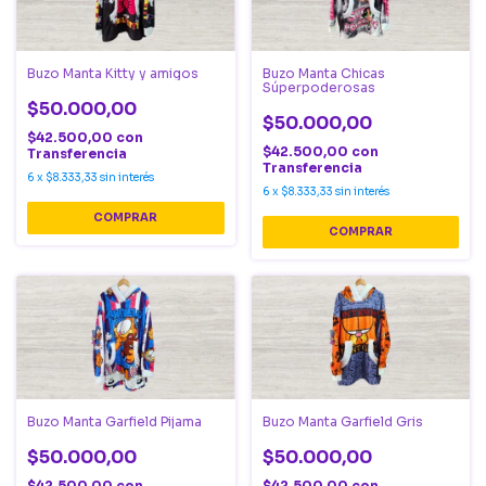
Buzo Manta Kitty y amigos
Buzo Manta Chicas
Súperpoderosas
$50.000,00
$50.000,00
$42.500,00
con
$42.500,00
con
Transferencia
Transferencia
6
x
$8.333,33
sin interés
6
x
$8.333,33
sin interés
COMPRAR
COMPRAR
Buzo Manta Garfield Pijama
Buzo Manta Garfield Gris
$50.000,00
$50.000,00
$42.500,00
con
$42.500,00
con