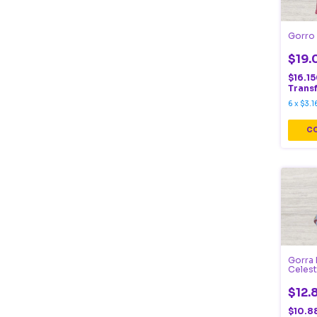
Gorro 
$19.
$16.1
Trans
6
x
$3.1
Gorra 
Celes
$12.
$10.8