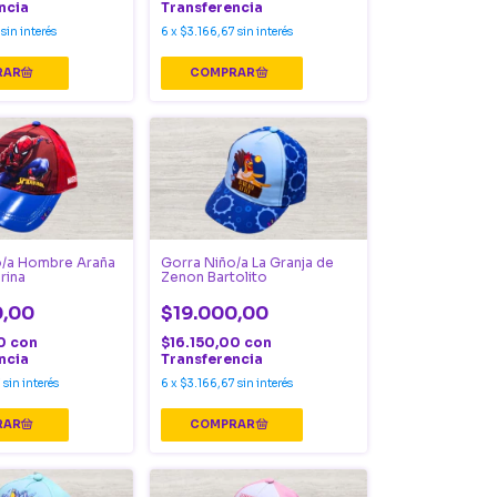
ncia
Transferencia
sin interés
6
x
$3.166,67
sin interés
o/a Hombre Araña
Gorra Niño/a La Granja de
rina
Zenon Bartolito
0,00
$19.000,00
00
con
$16.150,00
con
ncia
Transferencia
7
sin interés
6
x
$3.166,67
sin interés