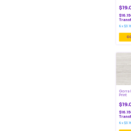
$19.
$16.1
Trans
6
x
$3.1
Gorra 
Print
$19.
$16.1
Trans
6
x
$3.1