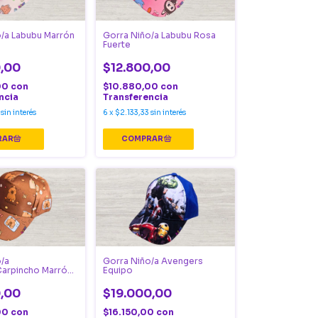
/a Labubu Marrón
Gorra Niño/a Labubu Rosa
Fuerte
,00
$12.800,00
00
con
$10.880,00
con
ncia
Transferencia
sin interés
6
x
$2.133,33
sin interés
/a
Gorra Niño/a Avengers
Carpincho Marrón
Equipo
,00
$19.000,00
00
con
$16.150,00
con