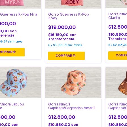
Gorra Niño
Guerreras K-Pop Mira
Gorro Guerreras K-Pop
Clarito
Zoey
000,00
$12.800
$19.000,00
50,00
con
$10.880,
$16.150,00
con
ferencia
Transfere
Transferencia
66,67
sin interés
6
x
$2.133,33
6
x
$3.166,67
sin interés
Niño/a Labubu
Gorra Niño/a
Gorra Niño
te
Capibara/Carpincho Amarilla
Capibara/
Lunares
oscuro
800,00
$12.800,00
$12.800
80,00
con
$10.880,00
con
$10.880,