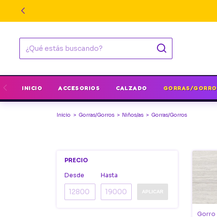
INICIO
ACCESORIOS
CALZADO
GORRAS/GORRO
Inicio
>
Gorras/Gorros
>
Niños/as
>
Gorras/Gorros
PRECIO
Desde
Hasta
APLICAR
Gorro 