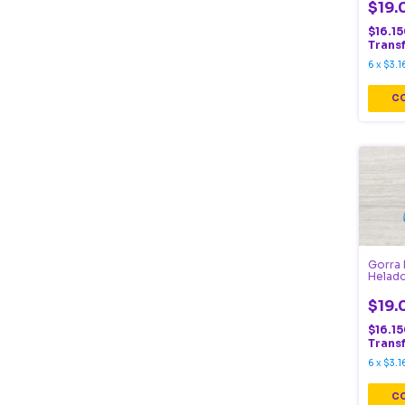
$19.
$16.1
Trans
6
x
$3.1
Gorra 
Helado
$19.
$16.1
Trans
6
x
$3.1