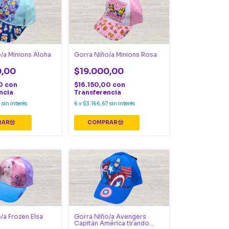
/a Minions Aloha
Gorra Niño/a Minions Rosa
0,00
$19.000,00
00
con
$16.150,00
con
ncia
Transferencia
7
sin interés
6
x
$3.166,67
sin interés
/a Frozen Elsa
Gorra Niño/a Avengers
Capitán América tirando