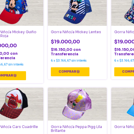
Niño/a Mickey Guiño
Gorra Niño/a Mickey Lentes
Gorra Niño
 Roja
$19.000,00
$19.00
000,00
$16.150,00
con
$16.150,
50,00
con
Transferencia
Transfere
ferencia
6
x
$3.166,67
sin interés
6
x
$3.166,6
66,67
sin interés
Niño/a Cars Cuadrille
Gorra Niño/a Peppa Pigg Lila
Gorra Niño
Brillante