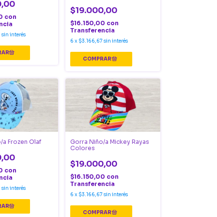
escudo
0,00
$19.000,00
00
con
$16.150,00
con
ncia
Transferencia
7
sin interés
6
x
$3.166,67
sin interés
/a Frozen Olaf
Gorra Niño/a Mickey Rayas
Colores
0,00
$19.000,00
00
con
$16.150,00
con
ncia
Transferencia
7
sin interés
6
x
$3.166,67
sin interés