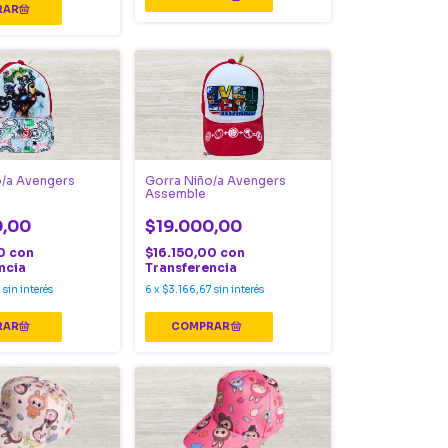
o/a Avengers
Gorra Niño/a Avengers
Assemble
0,00
$19.000,00
00
con
$16.150,00
con
ncia
Transferencia
7
sin interés
6
x
$3.166,67
sin interés