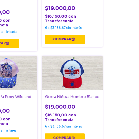
$19.000,00
0,00
$16.150,00
con
00
con
Transferencia
ncia
6
x
$3.166,67
sin interés
7
sin interés
/a Pony Wild and
Gorra Niño/a Hombre Blanco
$19.000,00
0,00
$16.150,00
con
00
con
Transferencia
ncia
6
x
$3.166,67
sin interés
7
sin interés