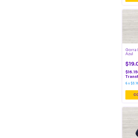
Gorra 
Azul
$19.
$16.1
Trans
6
x
$3.1