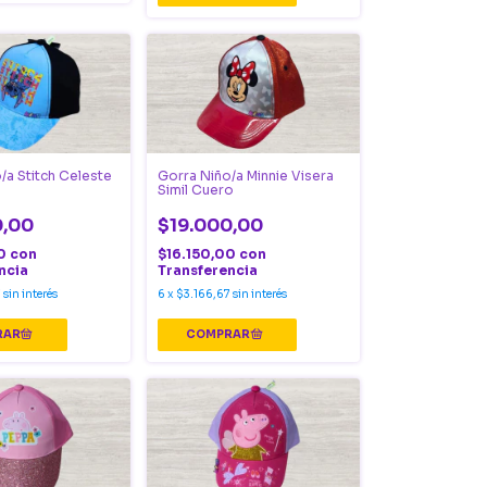
/a Stitch Celeste
Gorra Niño/a Minnie Visera
Simil Cuero
0,00
$19.000,00
00
con
$16.150,00
con
ncia
Transferencia
7
sin interés
6
x
$3.166,67
sin interés