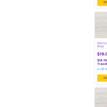
Gorra 
Rojo
$19.
$16.1
Trans
6
x
$3.1