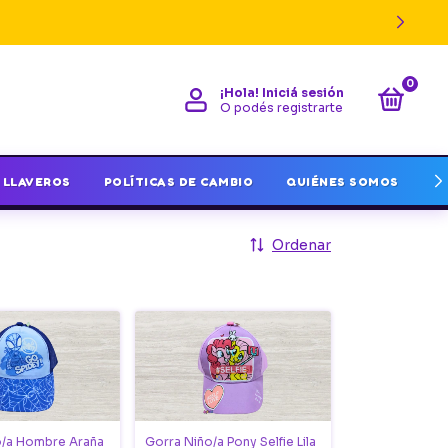
0
¡Hola!
Iniciá sesión
O podés registrarte
LLAVEROS
POLÍTICAS DE CAMBIO
QUIÉNES SOMOS
I
Ordenar
o/a Hombre Araña
Gorra Niño/a Pony Selfie Lila