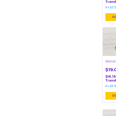
Trans
6
x
$2.1
Gorra 
$19.
$16.1
Trans
6
x
$3.1