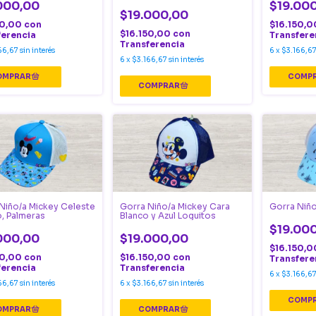
000,00
$19.00
$19.000,00
50,00
con
$16.150,
$16.150,00
con
ferencia
Transfere
Transferencia
66,67
sin interés
6
x
$3.166,6
6
x
$3.166,67
sin interés
Niño/a Mickey Celeste
Gorra Niño/a Mickey Cara
Gorra Niño
, Palmeras
Blanco y Azul Loguitos
$19.00
000,00
$19.000,00
$16.150,
50,00
con
$16.150,00
con
Transfere
ferencia
Transferencia
6
x
$3.166,6
66,67
sin interés
6
x
$3.166,67
sin interés