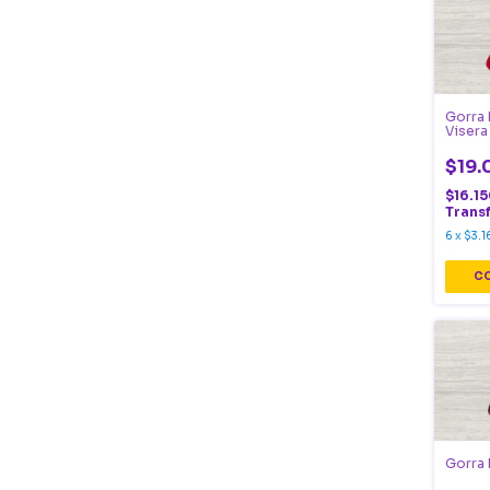
Gorra 
Visera
$19.
$16.1
Trans
6
x
$3.1
Gorra 