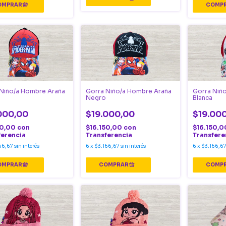
Niño/a Hombre Araña
Gorra Niño/a Hombre Araña
Gorra Niñ
Negro
Blanca
000,00
$19.000,00
$19.00
50,00
con
$16.150,00
con
$16.150,
ferencia
Transferencia
Transfere
66,67
sin interés
6
x
$3.166,67
sin interés
6
x
$3.166,6