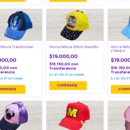
Niño/a Transformer
Gorra Niño/a Stitch Amarillo
Gorra Niño
y Negro
$19.000,00
000,00
$19.00
$16.150,00
con
50,00
con
$16.150,
Transferencia
ferencia
Transfere
6
x
$3.166,67
sin interés
66,67
sin interés
6
x
$3.166,6