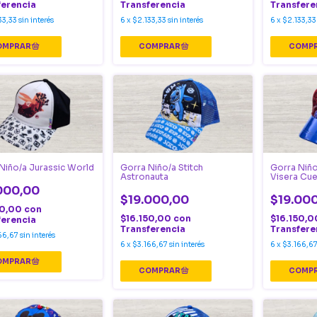
ferencia
Transferencia
Transfere
33,33
sin interés
6
x
$2.133,33
sin interés
6
x
$2.133,33
Niño/a Jurassic World
Gorra Niño/a Stitch
Gorra Niñ
Astronauta
Visera Cue
000,00
$19.000,00
$19.00
50,00
con
$16.150,00
con
$16.150,
ferencia
Transferencia
Transfere
66,67
sin interés
6
x
$3.166,67
sin interés
6
x
$3.166,6