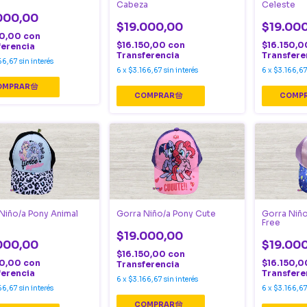
Cabeza
Celeste
000,00
$19.000,00
$19.00
50,00
con
$16.150,00
con
$16.150,
ferencia
Transferencia
Transfere
66,67
sin interés
6
x
$3.166,67
sin interés
6
x
$3.166,6
Niño/a Pony Animal
Gorra Niño/a Pony Cute
Gorra Niño
Free
$19.000,00
000,00
$19.00
$16.150,00
con
50,00
con
$16.150,
Transferencia
ferencia
Transfere
6
x
$3.166,67
sin interés
66,67
sin interés
6
x
$3.166,6