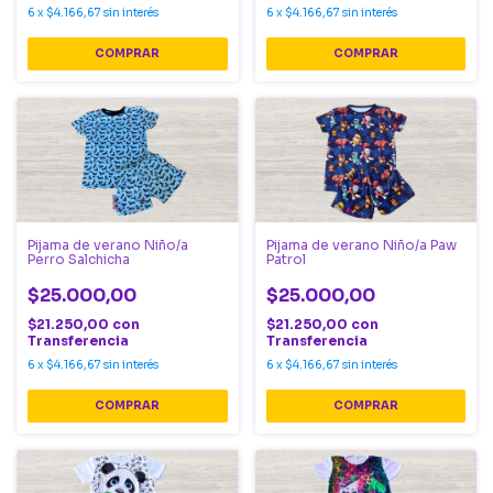
6
x
$4.166,67
sin interés
6
x
$4.166,67
sin interés
COMPRAR
COMPRAR
Pijama de verano Niño/a
Pijama de verano Niño/a Paw
Perro Salchicha
Patrol
$25.000,00
$25.000,00
$21.250,00
con
$21.250,00
con
Transferencia
Transferencia
6
x
$4.166,67
sin interés
6
x
$4.166,67
sin interés
COMPRAR
COMPRAR