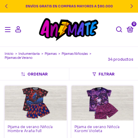
ENVÍOS GRATIS EN COMPRAS MAYORES A $80.000
0
Inicio
>
Indumentaria
>
Pijamas
>
Pijamas Niños/as
>
Pijamas de Verano
34 productos
ORDENAR
FILTRAR
Pijama de verano Niño/a
Pijama de verano Niño/a
Hombre Araña Full
Kuromi Violeta