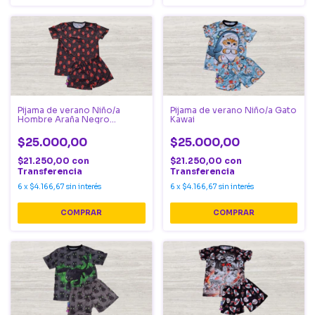
Pijama de verano Niño/a
Pijama de verano Niño/a Gato
Hombre Araña Negro
Kawai
Cabecitas
$25.000,00
$25.000,00
$21.250,00
con
$21.250,00
con
Transferencia
Transferencia
6
x
$4.166,67
sin interés
6
x
$4.166,67
sin interés
COMPRAR
COMPRAR