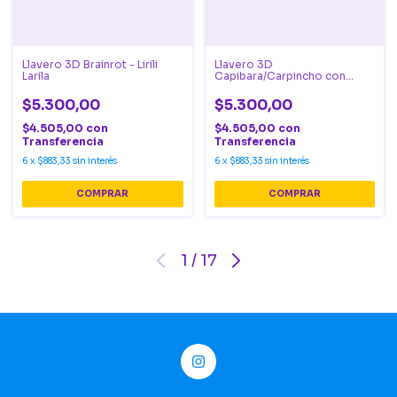
Llavero 3D Brainrot - Lirili
Llavero 3D
Larila
Capibara/Carpincho con
Naranja
$5.300,00
$5.300,00
$4.505,00
con
$4.505,00
con
Transferencia
Transferencia
6
x
$883,33
sin interés
6
x
$883,33
sin interés
1
/
17