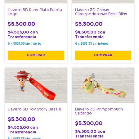
Llavero 3D River Plate Pelota
Llavero 3D Chicas
Logo
Súperpoderosas Brisa Bliss
$5.300,00
$5.300,00
$4.505,00
con
$4.505,00
con
Transferencia
Transferencia
6
x
$883,33
sin interés
6
x
$883,33
sin interés
Llavero 3D Toy Story Jessie
Llavero 3D Pompompurin
Saltando
$5.300,00
$5.300,00
$4.505,00
con
$4.505,00
con
Transferencia
Transferencia
6
x
$883,33
sin interés