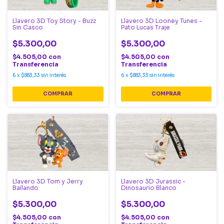
Llavero 3D Toy Story - Buzz
Llavero 3D Looney Tunes -
Sin Casco
Pato Lucas Traje
$5.300,00
$5.300,00
$4.505,00
con
$4.505,00
con
Transferencia
Transferencia
6
x
$883,33
sin interés
6
x
$883,33
sin interés
Llavero 3D Tom y Jerry
Llavero 3D Jurassic -
Bailando
Dinosaurio Blanco
$5.300,00
$5.300,00
$4.505,00
con
$4.505,00
con