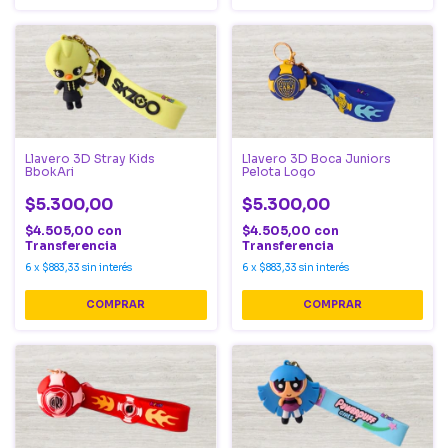
Llavero 3D Stray Kids
Llavero 3D Boca Juniors
BbokAri
Pelota Logo
$5.300,00
$5.300,00
$4.505,00
con
$4.505,00
con
Transferencia
Transferencia
6
x
$883,33
sin interés
6
x
$883,33
sin interés