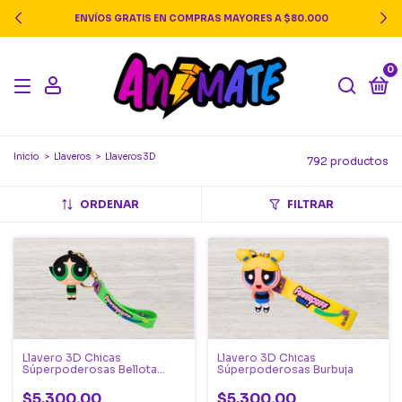
ENVÍOS GRATIS EN COMPRAS MAYORES A $80.000
0
Inicio
>
Llaveros
>
Llaveros 3D
792 productos
ORDENAR
FILTRAR
Llavero 3D Chicas
Llavero 3D Chicas
Súperpoderosas Bellota
Súperpoderosas Burbuja
Cabezona
$5.300,00
$5.300,00