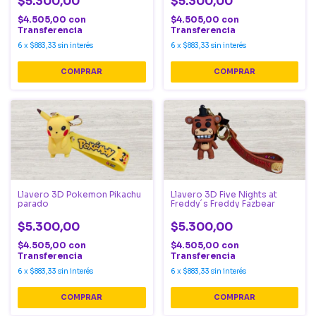
$5.300,00
$5.300,00
$4.505,00
con
$4.505,00
con
Transferencia
Transferencia
6
x
$883,33
sin interés
6
x
$883,33
sin interés
Llavero 3D Pokemon Pikachu
Llavero 3D Five Nights at
parado
Freddy´s Freddy Fazbear
$5.300,00
$5.300,00
$4.505,00
con
$4.505,00
con
Transferencia
Transferencia
6
x
$883,33
sin interés
6
x
$883,33
sin interés