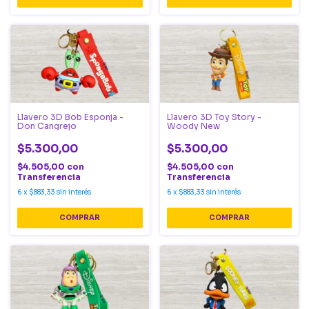
Llavero 3D Bob Esponja -
Llavero 3D Toy Story -
Don Cangrejo
Woody New
$5.300,00
$5.300,00
$4.505,00
con
$4.505,00
con
Transferencia
Transferencia
6
x
$883,33
sin interés
6
x
$883,33
sin interés