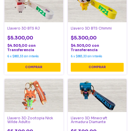
Llavero 3D BTS RJ
Llavero 3D BTS Chimmi
$5.300,00
$5.300,00
$4.505,00
con
$4.505,00
con
Transferencia
Transferencia
6
x
$883,33
sin interés
6
x
$883,33
sin interés
Llavero 3D Minecraft
Llavero 3D Zootopia Nick
Armadura Diamante
Wilde Adulto