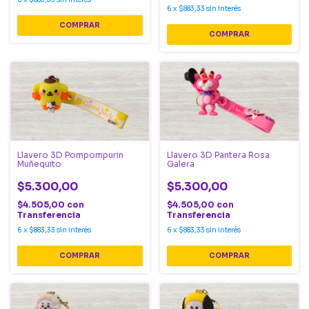
6
x
$883,33
sin interés
Llavero 3D Pompompurin
Llavero 3D Pantera Rosa
Muñequito
Galera
$5.300,00
$5.300,00
$4.505,00
con
$4.505,00
con
Transferencia
Transferencia
6
x
$883,33
sin interés
6
x
$883,33
sin interés