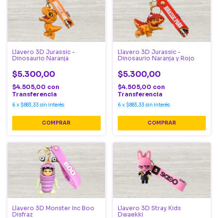
Llavero 3D Jurassic -
Llavero 3D Jurassic -
Dinosaurio Naranja
Dinosaurio Naranja y Rojo
$5.300,00
$5.300,00
$4.505,00
con
$4.505,00
con
Transferencia
Transferencia
6
x
$883,33
sin interés
6
x
$883,33
sin interés
Llavero 3D Monster Inc Boo
Llavero 3D Stray Kids
Disfraz
Dwaekki