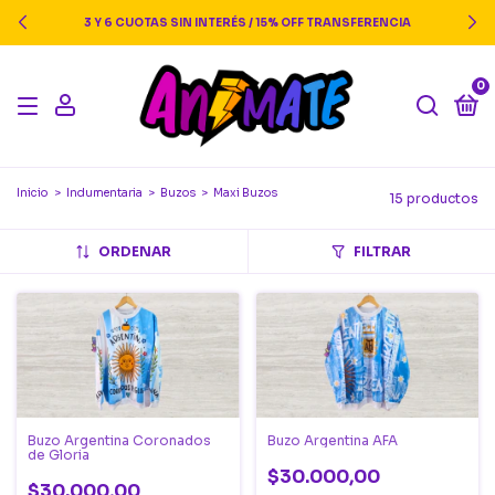
3 Y 6 CUOTAS SIN INTERÉS / 15% OFF TRANSFERENCIA
0
Inicio
>
Indumentaria
>
Buzos
>
Maxi Buzos
15 productos
ORDENAR
FILTRAR
Buzo Argentina Coronados
Buzo Argentina AFA
de Gloria
$30.000,00
$30.000,00