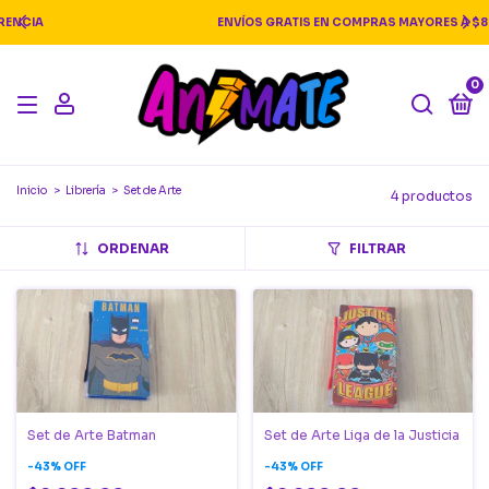
ENVÍOS GRATIS EN COMPRAS MAYORES A $80.000
0
Inicio
>
Librería
>
Set de Arte
4 productos
ORDENAR
FILTRAR
Set de Arte Batman
Set de Arte Liga de la Justicia
-
43
%
OFF
-
43
%
OFF