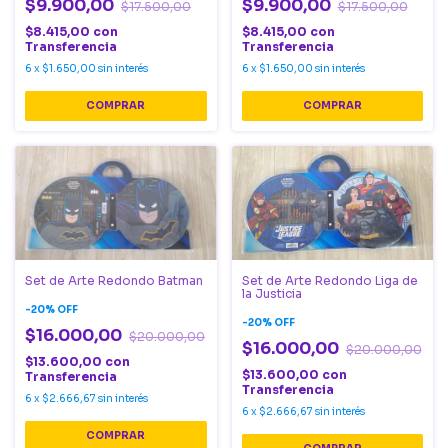
$9.900,00
$9.900,00
$17.500,00
$17.500,00
$8.415,00
con
$8.415,00
con
Transferencia
Transferencia
6
x
$1.650,00
sin interés
6
x
$1.650,00
sin interés
Set de Arte Redondo Batman
Set de Arte Redondo Liga de
la Justicia
-
20
%
OFF
-
20
%
OFF
$16.000,00
$20.000,00
$16.000,00
$20.000,00
$13.600,00
con
$13.600,00
con
Transferencia
Transferencia
6
x
$2.666,67
sin interés
6
x
$2.666,67
sin interés