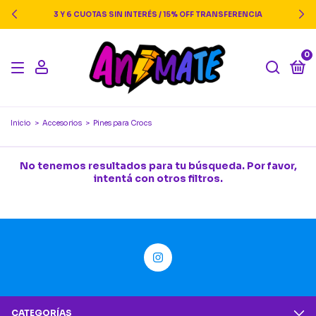
3 Y 6 CUOTAS SIN INTERÉS / 15% OFF TRANSFERENCIA
0
Inicio
>
Accesorios
>
Pines para Crocs
No tenemos resultados para tu búsqueda. Por favor,
intentá con otros filtros.
CATEGORÍAS