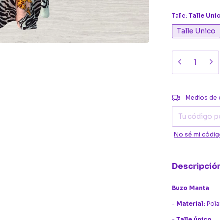
Talle:
Talle Uni
Talle Unico
Entregas para el
Medios de 
No sé mi códig
Descripció
Buzo Manta
-
Material:
Pola
-
Talle único