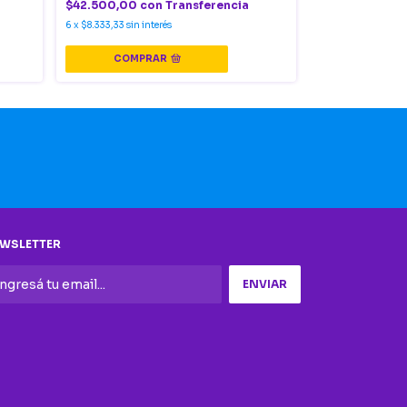
$42.500,00
con
Transferencia
$42.500,00
c
6
x
$8.333,33
sin interés
6
x
$8.333,33
sin in
COMPRAR
COMPR
WSLETTER