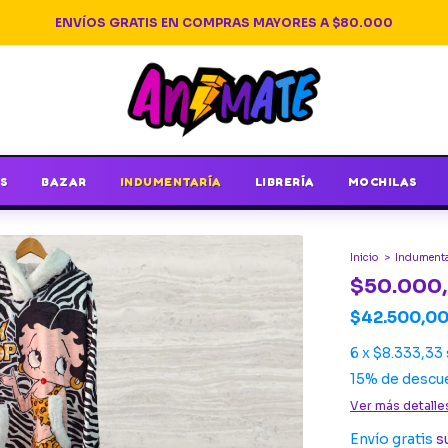
ENVÍOS GRATIS EN COMPRAS MAYORES A $80.000
S
BAZAR
INDUMENTARÍA
LIBRERÍA
MOCHILAS
Inicio
>
Indumenta
$50.000
$42.500,0
6
x
$8.333,33
15% de descu
Ver más detalle
Envío gratis
s