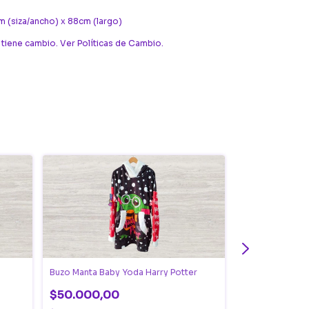
 (siza/ancho) x 88cm (largo)
 tiene cambio. Ver Políticas de Cambio.
Buzo Manta Baby Yoda Harry Potter
Buzo Manta Bob
$50.000,00
$50.000,0