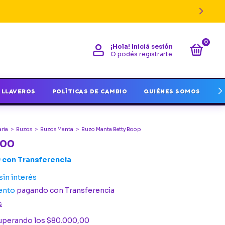
0
¡Hola!
Iniciá sesión
O podés registrarte
LLAVEROS
POLÍTICAS DE CAMBIO
QUIÉNES SOMOS
I
ria
>
Buzos
>
Buzos Manta
>
Buzo Manta Betty Boop
,00
0
con
Transferencia
sin interés
ento
pagando con Transferencia
s
uperando los
$80.000,00