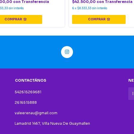
500,00
con
Transferencia
$42.500,00
con
Transferencia
333,33
sin interés
6
x
$8.333,33
sin interés
COMPRAR
COMPRAR
CONTACTÁNOS
NE
542615269681
2616515888
valeerenau@gmail.com
Lamadrid 1467, Villa Nueva De Guaymallen