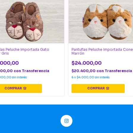
flas Peluche Importada Gato
Pantuflas Peluche Importada Cone
r Gris
Marrón
.000,00
$24.000,00
400,00
con
Transferencia
$20.400,00
con
Transferencia
000,00
sin interés
6
x
$4.000,00
sin interés
COMPRAR
COMPRAR