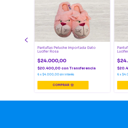
adas Stitch
Pantuflas Peluche Importada Gato
Pantu
Lucifer Rosa
Lucife
$24.000,00
$24
ferencia
$20.400,00
con
Transferencia
$20.
6
x
$4.000,00
sin interés
6
x
$4.
COMPRAR