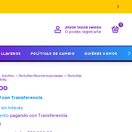
0
¡Hola!
Iniciá sesión
O podés registrarte
LLAVEROS
POLÍTICAS DE CAMBIO
QUIÉNES SOMOS
I
>
Adultos
>
Pantuflas Peluche Importadas
>
Pantuflas
Kitty
,00
0
con
Transferencia
sin interés
ento
pagando con Transferencia
s