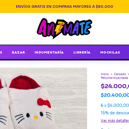
ENVÍOS GRATIS EN COMPRAS MAYORES A $80.000
S
BAZAR
INDUMENTARÍA
LIBRERÍA
MOCHILAS
Inicio
>
Calzado
Peluche Importada 
$24.000
$20.400,0
6
x
$4.000,00
15% de descu
Ver más detalle