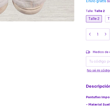
Envío gratis
s
Talle:
Talle 2
Talle 2
T
Entregas para el
Medios de 
No sé mi códig
Descripció
Pantuflas Impo
- Material Suel