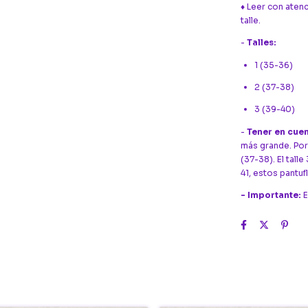
♦ Leer con atenc
talle.
-
Talles:
1 (35-36)
2 (37-38)
3 (39-40)
-
Tener en cuen
más grande. Por 
(37-38). El talle
41, estos pantu
- Importante:
E