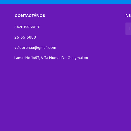
CONTACTÁNOS
NE
542615269681
2616515888
valeerenau@gmail.com
Lamadrid 1467, Villa Nueva De Guaymallen