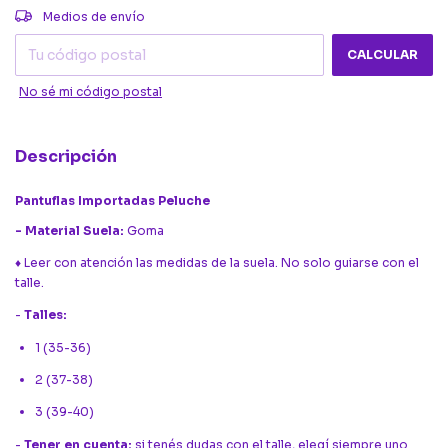
CAMBIAR CP
Entregas para el CP:
Medios de envío
CALCULAR
No sé mi código postal
Descripción
Pantuflas Importadas Peluche
- Material Suela:
Goma
♦ Leer con atención las medidas de la suela. No solo guiarse con el
talle.
-
Talles:
1 (35-36)
2 (37-38)
3 (39-40)
-
Tener en cuenta:
si tenés dudas con el talle, elegí siempre uno