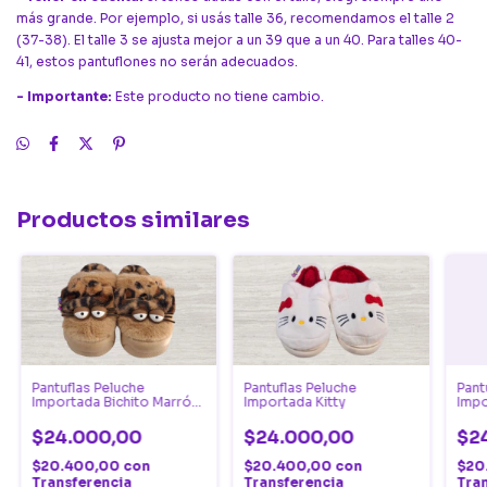
más grande. Por ejemplo, si usás talle 36, recomendamos el talle 2
(37-38). El talle 3 se ajusta mejor a un 39 que a un 40. Para talles 40-
41, estos pantuflones no serán adecuados.
- Importante:
Este producto no tiene cambio.
Productos similares
Pantuflas Peluche
Pantuflas Peluche
Pant
Importada Bichito Marrón
Importada Kitty
Impo
Claro
$24.000,00
$24.000,00
$2
$20.400,00
con
$20.400,00
con
$20
Transferencia
Transferencia
Tra