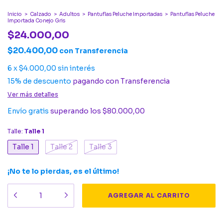
Inicio
>
Calzado
>
Adultos
>
Pantuflas Peluche Importadas
>
Pantuflas Peluche
Importada Conejo Gris
$24.000,00
$20.400,00
con
Transferencia
6
x
$4.000,00
sin interés
15% de descuento
pagando con Transferencia
Ver más detalles
Envío gratis
superando los
$80.000,00
Talle:
Talle 1
Talle 1
Talle 2
Talle 3
¡No te lo pierdas, es el último!