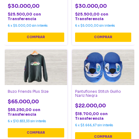
$30.000,00
$30.000,00
$25.500,00
con
$25.500,00
con
Transferencia
Transferencia
6
x
$5.000,00
sin interés
6
x
$5.000,00
sin interés
COMPRAR
COMPRAR
Buzo Friends Plus Size
Pantuflones Stitch Guiño
Nariz Negra
$65.000,00
$22.000,00
$55.250,00
con
$18.700,00
con
Transferencia
Transferencia
6
x
$10.833,33
sin interés
6
x
$3.666,67
sin interés
COMPRAR