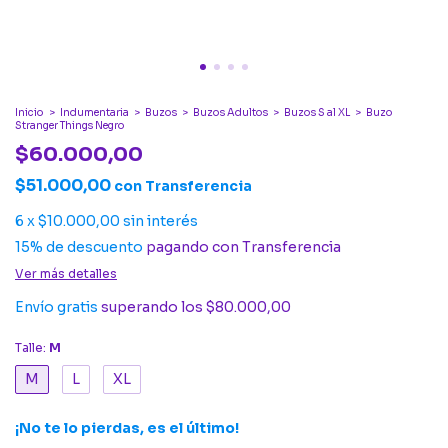
Inicio
>
Indumentaria
>
Buzos
>
Buzos Adultos
>
Buzos S al XL
>
Buzo
Stranger Things Negro
$60.000,00
$51.000,00
con
Transferencia
6
x
$10.000,00
sin interés
15% de descuento
pagando con Transferencia
Ver más detalles
Envío gratis
superando los
$80.000,00
Talle:
M
M
L
XL
¡No te lo pierdas, es el último!