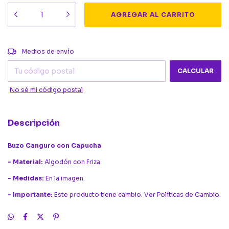
CAMBIAR CP
Entregas para el CP:
Medios de envío
CALCULAR
No sé mi código postal
Descripción
Buzo Canguro con Capucha
- Material:
Algodón con Friza
- Medidas:
En la imagen.
- Importante:
Este producto tiene cambio. Ver Políticas de Cambio.