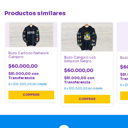
Productos similares
Buzo Cartoon Network
Canguro
Buzo Canguro Los
Buzo
Simpson Negro
$60.000,00
$6
$60.000,00
$51.000,00
con
$51
$51.000,00
con
Transferencia
Tra
Transferencia
6
x
$10.000,00
sin interés
6
x
$
6
x
$10.000,00
sin interés
COMPRAR
COMPRAR