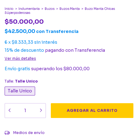
Inicio
>
Indumentaria
>
Buzos
>
Buzos Manta
>
Buzo Manta Chicas
Súperpoderosas
$50.000,00
$42.500,00
con
Transferencia
6
x
$8.333,33
sin interés
15% de descuento
pagando con Transferencia
Ver más detalles
Envío gratis
superando los
$80.000,00
Talle:
Talle Unico
Talle Unico
CAMBIAR CP
Entregas para el CP:
Medios de envío